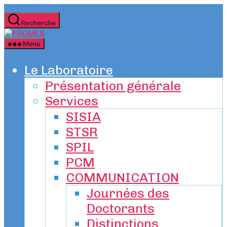
Aller
au
Recherche
contenu
PROMES
Menu
Le Laboratoire
Présentation générale
Services
SISIA
STSR
SPIL
PCM
COMMUNICATION
Journées des
Doctorants
Distinctions