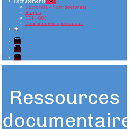
Recrutements
Afficher
le
Doctorats – Post-doctorats
sous-
Stages
menu
CDI – CDD
Candidatures spontanées
E-
mail
LinkedIn
YouTube
Ressources
documentair