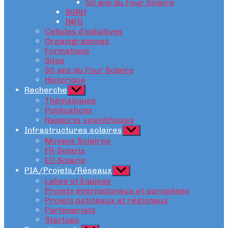
50 ans du Four Solaire
SGRH
INFO
Cellules d’initiatives
Organigrammes
Formations
Sites
50 ans du Four Solaire
Historique
Recherche
Afficher
le
Thématiques
sous-
Publications
menu
Rapports scientifiques
Infrastructures solaires
Afficher
le
Moyens Solaires
sous-
FR-Solaris
menu
EU-Solaris
PIA/Projets/Réseaux
Afficher
le
Labex et Equipex
sous-
Projets internationaux et européens
menu
Projets nationaux et régionaux
Partenariats
Startups